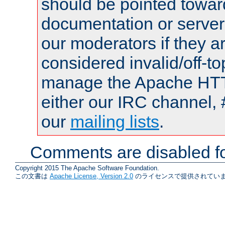
should be pointed towar
documentation or serve
our moderators if they a
considered invalid/off-t
manage the Apache HTTP
either our IRC channel, 
our
mailing lists
.
Comments are disabled fo
Copyright 2015 The Apache Software Foundation.
この文書は
Apache License, Version 2.0
のライセンスで提供されていま