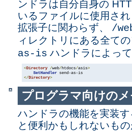
ンドラは自分自身の HT
いるファイルに使用され
拡張子に関わらず、
/we
ィレクトリにある全て
ハンドラによって
as-is
<
Directory
/
web
/
htdocs
/
asis
>
SetHandler
</
Directory
>
プログラマ向けのメ
ハンドラの機能を実装す
と便利かもしれないも