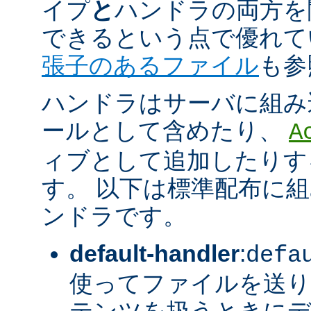
イプ
と
ハンドラの両方を
できるという点で優れてい
張子のあるファイル
も参
ハンドラはサーバに組み
ールとして含めたり、
A
ィブとして追加したりす
す。 以下は標準配布に
ンドラです。
default-handler
:
defa
使ってファイルを送り
テンツを扱うときに