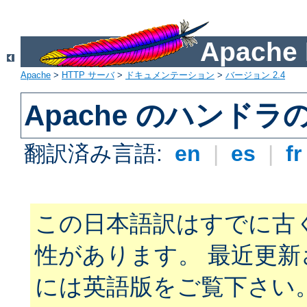
Apach
Apache
>
HTTP サーバ
>
ドキュメンテーション
>
バージョン 2.4
Apache のハンドラ
翻訳済み言語:
en
|
es
|
f
この日本語訳はすでに古
性があります。 最近更
には英語版をご覧下さい