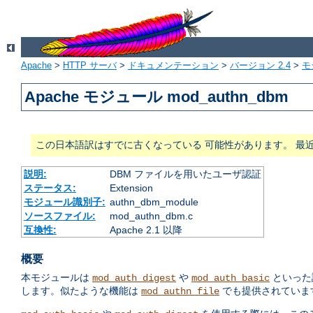
Apache
>
HTTP サーバ
>
ドキュメンテーション
>
バージョン 2.4
>
モ
Apache モジュール mod_authn_dbm
この日本語訳はすでに古くなっている 可能性があります。 最
説明:
DBM ファイルを用いたユーザ認証
ステータス:
Extension
モジュール識別子:
authn_dbm_module
ソースファイル:
mod_authn_dbm.c
互換性:
Apache 2.1 以降
概要
本モジュールは
や
といった
mod_auth_digest
mod_auth_basic
します。似たような機能は
でも提供されていま
mod_authn_file