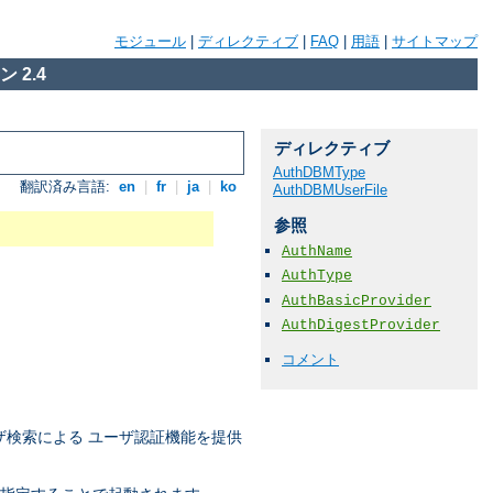
モジュール
|
ディレクティブ
|
FAQ
|
用語
|
サイトマップ
 2.4
ディレクティブ
AuthDBMType
翻訳済み言語:
en
|
fr
|
ja
|
ko
AuthDBMUserFile
参照
AuthName
AuthType
AuthBasicProvider
AuthDigestProvider
コメント
検索による ユーザ認証機能を提供