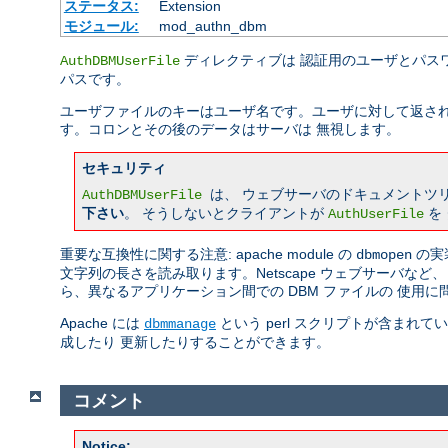
ステータス:
Extension
モジュール:
mod_authn_dbm
ディレクティブは 認証用のユーザとパスワ
AuthDBMUserFile
パスです。
ユーザファイルのキーはユーザ名です。ユーザに対して返され
す。コロンとその後のデータはサーバは 無視します。
セキュリティ
は、 ウェブサーバのドキュメントツ
AuthDBMUserFile
下さい
。 そうしないとクライアントが
を
AuthUserFile
重要な互換性に関する注意: apache module の
の実
dbmopen
文字列の長さを読み取ります。Netscape ウェブサーバな
ら、異なるアプリケーション間での DBM ファイルの 使用
Apache には
という perl スクリプトが含まれ
dbmmanage
成したり 更新したりすることができます。
コメント
Notice: