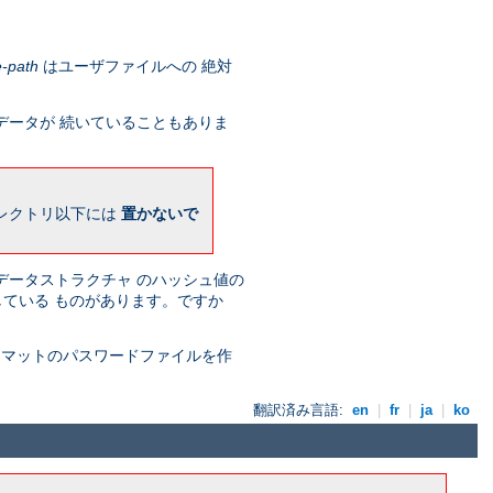
e-path
はユーザファイルへの 絶対
データが 続いていることもありま
ィレクトリ以下には
置かないで
 データストラクチャ のハッシュ値の
存している ものがあります。ですか
ォーマットのパスワードファイルを作
翻訳済み言語:
en
|
fr
|
ja
|
ko