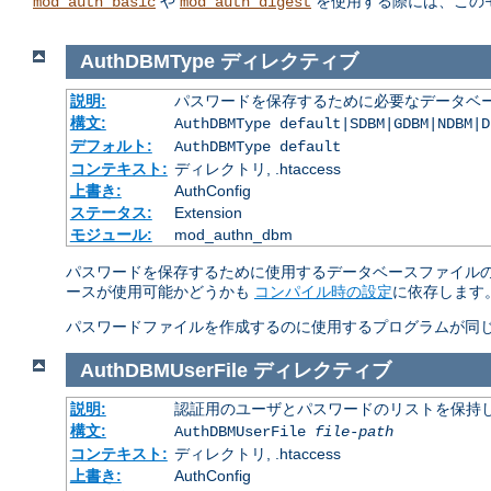
や
を使用する際には、この
mod_auth_basic
mod_auth_digest
AuthDBMType
ディレクティブ
説明:
パスワードを保存するために必要なデータベー
構文:
AuthDBMType default|SDBM|GDBM|NDBM|D
デフォルト:
AuthDBMType default
コンテキスト:
ディレクトリ, .htaccess
上書き:
AuthConfig
ステータス:
Extension
モジュール:
mod_authn_dbm
パスワードを保存するために使用するデータベースファイルの
ースが使用可能かどうかも
コンパイル時の設定
に依存します
パスワードファイルを作成するのに使用するプログラムが同じ
AuthDBMUserFile
ディレクティブ
説明:
認証用のユーザとパスワードのリストを保持し
構文:
AuthDBMUserFile
file-path
コンテキスト:
ディレクトリ, .htaccess
上書き:
AuthConfig