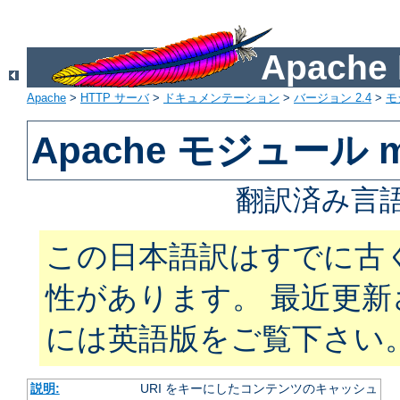
Apach
Apache
>
HTTP サーバ
>
ドキュメンテーション
>
バージョン 2.4
>
モ
Apache モジュール m
翻訳済み言語
この日本語訳はすでに古
性があります。 最近更
には英語版をご覧下さい
説明:
URI をキーにしたコンテンツのキャッシュ