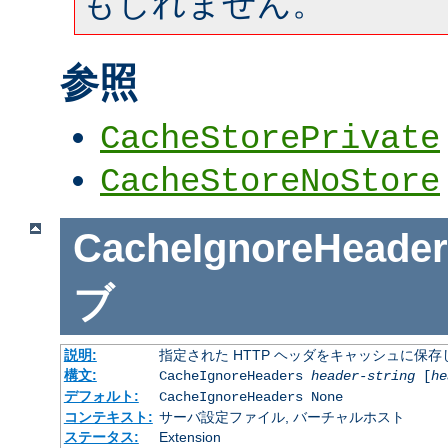
もしれません。
参照
CacheStorePrivate
CacheStoreNoStore
CacheIgnoreHeader
ブ
説明:
指定された HTTP ヘッダをキャッシュに保存
構文:
CacheIgnoreHeaders
header-string
[
he
デフォルト:
CacheIgnoreHeaders None
コンテキスト:
サーバ設定ファイル, バーチャルホスト
ステータス:
Extension