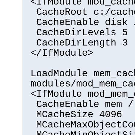
<IfModule mod_cach
CacheRoot c:/cach
CacheEnable disk 
CacheDirLevels 5
CacheDirLength 3
</IfModule>
LoadModule mem_cac
modules/mod_mem_ca
<IfModule mod_mem_
CacheEnable mem /
MCacheSize 4096
MCacheMaxObjectCo