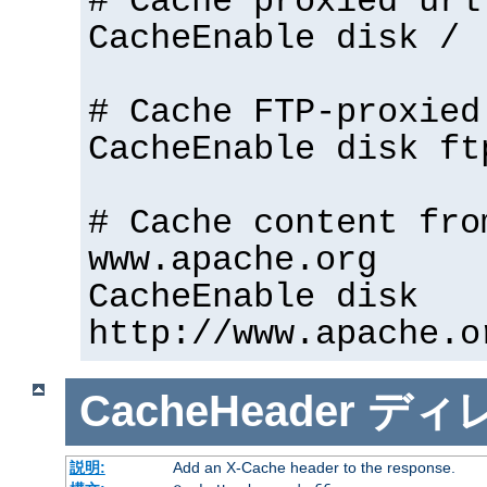
# Cache proxied url
CacheEnable disk /
# Cache FTP-proxied
CacheEnable disk ft
# Cache content fro
www.apache.org
CacheEnable disk
http://www.apache.o
CacheHeader
ディ
説明:
Add an X-Cache header to the response.