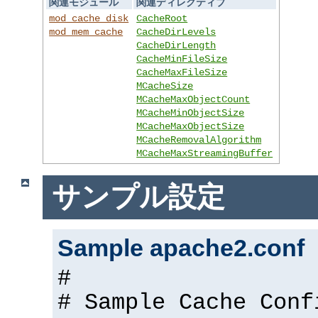
関連モジュール
関連ディレクティブ
mod_cache_disk
CacheRoot
mod_mem_cache
CacheDirLevels
CacheDirLength
CacheMinFileSize
CacheMaxFileSize
MCacheSize
MCacheMaxObjectCount
MCacheMinObjectSize
MCacheMaxObjectSize
MCacheRemovalAlgorithm
MCacheMaxStreamingBuffer
サンプル設定
Sample apache2.conf
#
# Sample Cache Conf