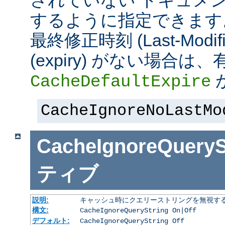
されていない ドキュメ
するように指定できます
最終修正時刻 (Last-Modi
(expiry) がない場合
CacheDefaultExpire
CacheIgnoreNoLastMo
CacheIgnoreQueryS
ティブ
説明:
キャッシュ時にクエリーストリングを無視す
構文:
CacheIgnoreQueryString On|Off
デフォルト:
CacheIgnoreQueryString Off