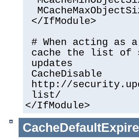
MCacheMinObjectSi
MCacheMaxObjectSi
</IfModule>
# When acting as a
cache the list of 
updates
CacheDisable
http://security.up
list/
</IfModule>
CacheDefaultExpire