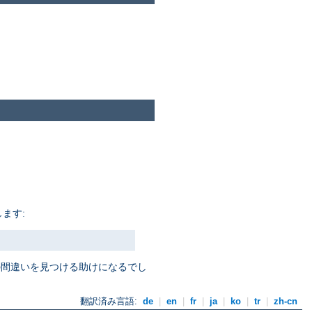
ます:
定の間違いを見つける助けになるでし
翻訳済み言語:
de
|
en
|
fr
|
ja
|
ko
|
tr
|
zh-cn