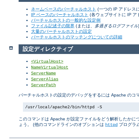
ネームベースのバーチャルホスト
(一つの IP アドレ
IP ベースのバーチャルホスト
(各ウェブサイトに IP ア
バーチャルホストの一般的な設定例
ファイル記述子の限界
(または、
多過ぎるログファイル
大量のバーチャルホストの設定
バーチャルホストのマッチングについての詳細
設定ディレクティブ
<VirtualHost>
NameVirtualHost
ServerName
ServerAlias
ServerPath
バーチャルホストの設定のデバッグをするには Apache の
/usr/local/apache2/bin/httpd -S
このコマンドは Apache が設定ファイルをどう解析したか
ょう。 (他のコマンドラインのオプションは
プログラム
httpd