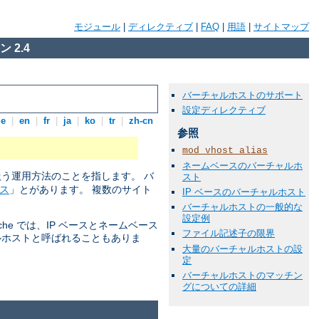
モジュール
|
ディレクティブ
|
FAQ
|
用語
|
サイトマップ
 2.4
バーチャルホストのサポート
設定ディレクティブ
de
|
en
|
fr
|
ja
|
ko
|
tr
|
zh-cn
参照
mod_vhost_alias
ネームベースのバーチャルホ
扱う運用方法のことを指します。 バ
スト
ス
」とがあります。 複数のサイト
IP ベースのバーチャルホスト
バーチャルホストの一般的な
設定例
he では、IP ベースとネームベース
ファイル記述子の限界
ルホストと呼ばれることもありま
大量のバーチャルホストの設
定
バーチャルホストのマッチン
グについての詳細