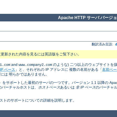
Apache HTTP サーバ バージョン
翻訳済み言語:
近更新された内容を見るには英語版をご覧下さい。
and
のような) 二つ以上のウェブサイトを
1.com
www.company2.com
IP ベース
」と、それぞれの IP アドレスに 複数の名前がある「
名前ベー
には 明らかではありません。
ト をサポートした最初のサーバの一つです。バージョン 1.1 以降の Apac
のバーチャルホストは、
ホストベース
あるいは
非 IP ベース
のバーチャ
ャルホストのサポートについての詳細を説明します。