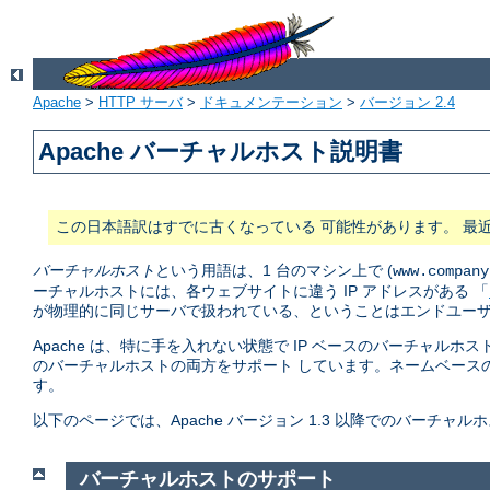
Apache
>
HTTP サーバ
>
ドキュメンテーション
>
バージョン 2.4
Apache バーチャルホスト説明書
この日本語訳はすでに古くなっている 可能性があります。 最
バーチャルホスト
という用語は、1 台のマシン上で (
www.company
ーチャルホストには、各ウェブサイトに違う IP アドレスがある 「
が物理的に同じサーバで扱われている、ということはエンドユーザ
Apache は、特に手を入れない状態で IP ベースのバーチャルホス
のバーチャルホストの両方をサポート しています。ネームベース
す。
以下のページでは、Apache バージョン 1.3 以降でのバーチ
バーチャルホストのサポート