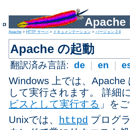
Apach
Apache
>
HTTP サーバ
>
ドキュメンテーション
>
バージョン 2.4
Apache の起動
翻訳済み言語:
de
|
en
|
e
Windows 上では、Apac
して実行されます。 詳細
ビスとして実行する
」をご
Unixでは、
プログラ
httpd