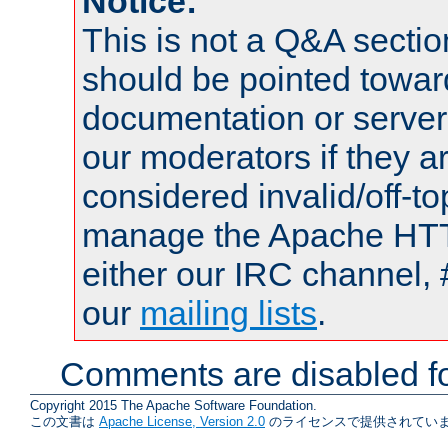
Notice:
This is not a Q&A sect
should be pointed towar
documentation or serve
our moderators if they a
considered invalid/off-t
manage the Apache HTTP
either our IRC channel, 
our
mailing lists
.
Comments are disabled fo
Copyright 2015 The Apache Software Foundation.
この文書は
Apache License, Version 2.0
のライセンスで提供されていま