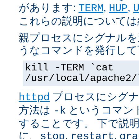
があります:
,
,
TERM
HUP
これらの説明については
親プロセスにシグナルを
うなコマンドを発行して
kill -TERM `cat
/usr/local/apache2/
プロセスにシグナル
httpd
方法は
というコマン
-k
することです。 下で説
に、
,
,
stop
restart
gra