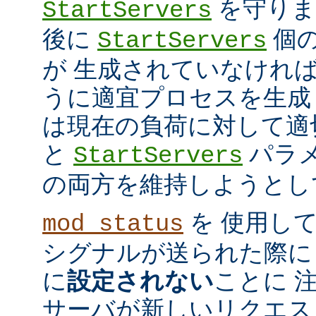
を守ります
StartServers
後に
個
StartServers
が 生成されていなけれ
うに適宜プロセスを生成
は現在の負荷に対して適
と
パラメ
StartServers
の両方を維持しようとし
を 使用し
mod_status
シグナルが送られた際に
に
設定されない
ことに 
サーバが新しいリクエス