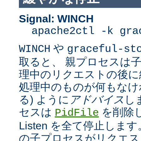
Signal: WINCH
apache2ctl -k gra
や
WINCH
graceful-st
取ると、 親プロセスは
理中のリクエストの後に
処理中のものが何もなけ
る) ように
アドバイス
し
セスは
を削除
PidFile
Listen を全て停止しま
の子プロセスがリクエス